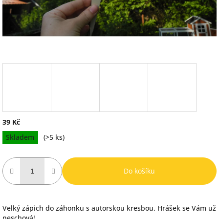
39 Kč
Měrná
Skladem
(>5 ks)
cena:
Do košíku
Velký zápich do záhonku s autorskou kresbou. Hrášek se Vám už
neschová!