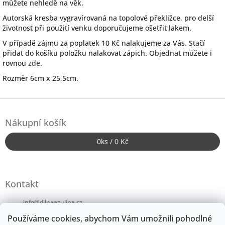
můžete nehledě na věk.
Autorská kresba vygravírovaná na topolové překližce, pro delší
životnost při použití venku doporučujeme ošetřit lakem.
V případě zájmu za poplatek 10 Kč nalakujeme za Vás. Stačí
přidat do košíku položku nalakovat zápich. Objednat můžete i
rovnou
zde
.
Rozměr 6cm x 25,5cm.
Z
á
Nákupní košík
p
a
0
ks /
0 Kč
t
í
Kontakt
info
@
dilnaazulina.cz
Používáme cookies, abychom Vám umožnili pohodlné
+420724246152