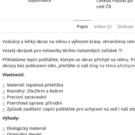
objednávce
Českou Poštou po
celé ČR
Popis
Videa (2)
Diskuze
Vzdušný a lehký obraz na stěnu s výřezem krávy, ohraničený rám
Veselý obrázek pro milovníky těchto roztomilých zvířátek 💛.
Přikládáme lepící polštářek, kterým se obraz přichytí na stěnu. P
obrazy bez poškození stěn, přečtěte si náš
blog na téma přichyce
Vlastnosti:
Materiál: topolová překližka
Rozměry: 29x29cm a 8x8cm
Precizní zpracování
Povrchová úprava: přírodní
Způsob zavěšení: Lepící polštářek pro uchycení na zeď i náš sto
Výhody:
Ekologický materiál
Originální design