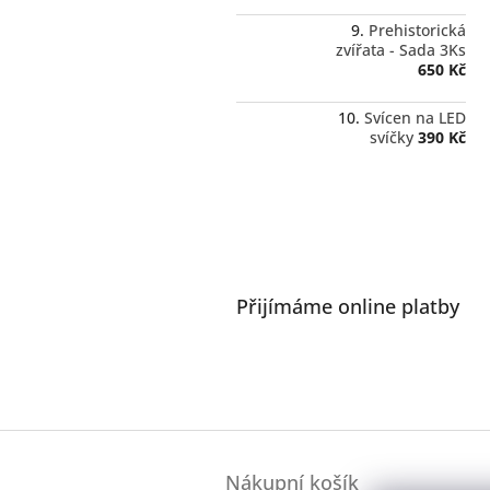
Prehistorická
zvířata - Sada 3Ks
650 Kč
Svícen na LED
svíčky
390 Kč
Přijímáme online platby
Z
á
Nákupní košík
p