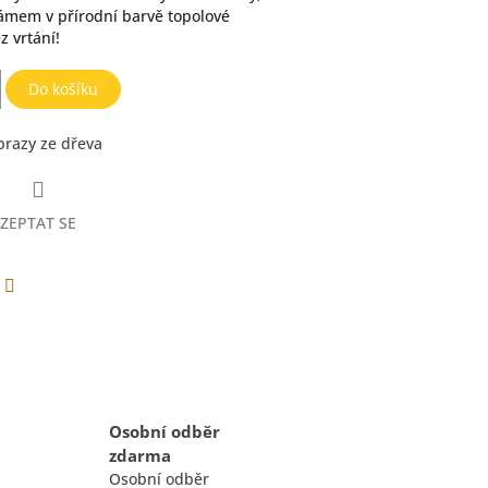
ámem v přírodní barvě topolové
z vrtání!
Do košíku
razy ze dřeva
ZEPTAT SE
erest
Twitter
Osobní odběr
zdarma
Osobní odběr