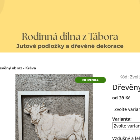
evěný obraz - Kráva
Kód:
Zvol
NOVINKA
Dřevěný
od
39 Kč
Měrná
Zvolte varia
cena:
Varianta:
Vzdušný a le