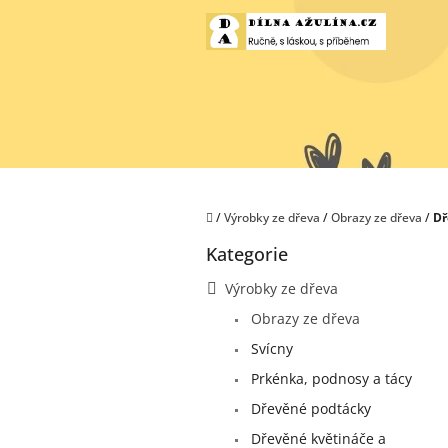
Přejít
na
obsah
Domů
/
Výrobky ze dřeva
/
Obrazy ze dřeva
/
Dř
P
Kategorie
o
Přeskočit
kategorie
s
Výrobky ze dřeva
t
Obrazy ze dřeva
r
a
Svícny
n
Prkénka, podnosy a tácy
n
í
Dřevěné podtácky
p
Dřevěné květináče a