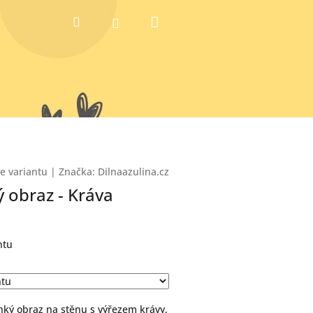
Nákupní
Hledat
Přihlášení
košík
te variantu
|
Značka:
Dilnaazulina.cz
 obraz - Kráva
ntu
hký obraz na stěnu s výřezem krávy,