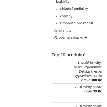
a
krabičky
n
Chladící podložky
e
Zápichy
l
Drobnosti pro radost
Ušito z juty
Výroba na zakázku ❤
Top 10 produktů
Malé kresby,
velké vzpomínky:
Dětská kresba
vygravírovaná do
dřeva
300 Kč
Dřevěný obraz
- Kůň
39 Kč
Dřevěný obraz