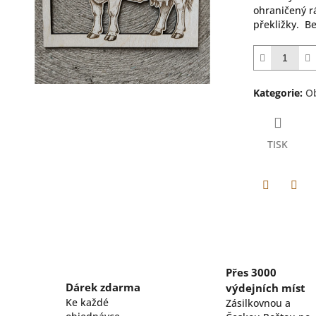
ohraničený r
překližky. Be
Kategorie
:
Ob
TISK
Facebook
Pint
Přes 3000
Dárek zdarma
výdejních míst
Ke každé
Zásilkovnou a