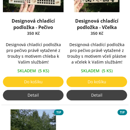
d
u
k
Designová chladící
Designová chladící
t
podložka - Pečivo
podložka - Včelka
ů
350 Kč
350 Kč
Designová chladící podložka
Designová chladící podložka
pro pečivo právě vytažené z
pro pečivo právě vytažené z
trouby s motivem chleba k
trouby s motivem včelí plástve
Vašim službám!
a včelek k Vašim službám!
SKLADEM
(5 KS)
SKLADEM
(5 KS)
Do košíku
Do košíku
Detail
Detail
TIP
TIP