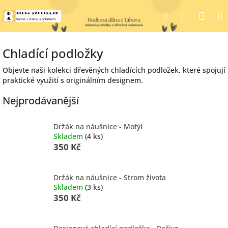
Přejít
Nák
Hledat
na
Přihlášen
obsah
koší
Chladící podložky
Objevte naši kolekci dřevěných chladících podložek, které spojují
praktické využití s originálním designem.
Nejprodávanější
Držák na náušnice - Motýl
Skladem
(4 ks)
350 Kč
Držák na náušnice - Strom života
Skladem
(3 ks)
350 Kč