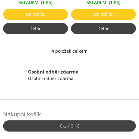
SKLADEM
(1 KS)
SKLADEM
(1 KS)
Do košíku
Do košíku
Detail
Detail
4
položek celkem
O
v
l
á
Osobní odběr zdarma
d
Osobní odběr zdarma
a
c
í
p
Z
r
á
v
Nákupní košík
p
k
a
y
0
ks /
0 Kč
t
v
ý
í