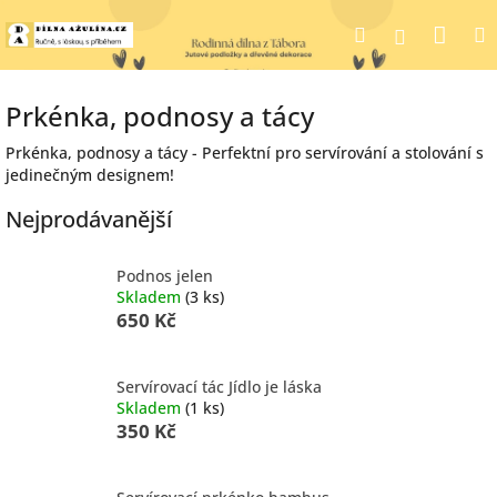
Přejít
Nák
Hledat
na
Přihlášen
obsah
koší
Prkénka, podnosy a tácy
Prkénka, podnosy a tácy - Perfektní pro servírování a stolování s
jedinečným designem!
Nejprodávanější
Podnos jelen
Skladem
(3 ks)
650 Kč
Servírovací tác Jídlo je láska
Skladem
(1 ks)
350 Kč