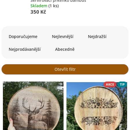
Servírovací prkénko bambus
Skladem
(1 ks)
350 Kč
Ř
a
Doporučujeme
Nejlevnější
Nejdražší
z
e
Nejprodávanější
Abecedně
n
í
p
Otevřít filtr
r
o
V
AKCE
TIP
d
ý
u
p
k
i
t
s
ů
p
r
o