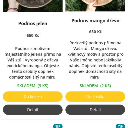
d
u
k
Podnos mango dřevo
t
Podnos jelen
ů
650 Kč
650 Kč
Rozkvetlý podnos přímo na
Podnos s motivem
Váš stůl. Mango dřevo,
majestátního jelena přímo na
květinový motiv a prostor pro
Váš stůl. Vyrobený z dřeva
Vaše jméno nebo jakýkoliv
exotického manga. Objevte
nápis. Objevte tento osobitý
tento osobitý doplněk
doplněk domácnosti šitý na
domácnosti šitý na míru!
míru!
SKLADEM
(3 KS)
SKLADEM
(2 KS)
Do košíku
Do košíku
Detail
Detail
TIP
TIP