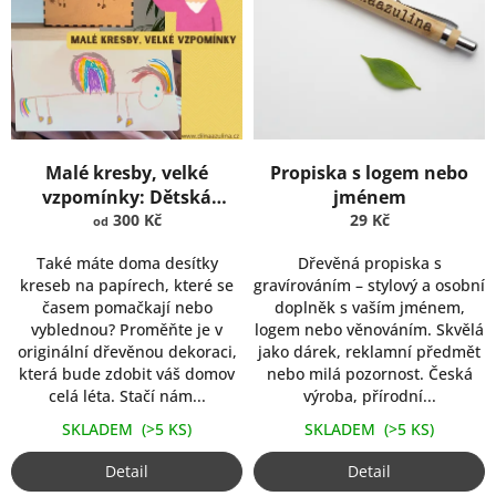
s
ů
p
r
o
d
u
k
Malé kresby, velké
Propiska s logem nebo
t
vzpomínky: Dětská
jménem
ů
kresba vygravírovaná do
300 Kč
29 Kč
od
dřeva
Také máte doma desítky
Dřevěná propiska s
kreseb na papírech, které se
gravírováním – stylový a osobní
časem pomačkají nebo
doplněk s vaším jménem,
vyblednou? Proměňte je v
logem nebo věnováním. Skvělá
originální dřevěnou dekoraci,
jako dárek, reklamní předmět
která bude zdobit váš domov
nebo milá pozornost. Česká
celá léta. Stačí nám...
výroba, přírodní...
SKLADEM
(>5 KS)
SKLADEM
(>5 KS)
Detail
Detail