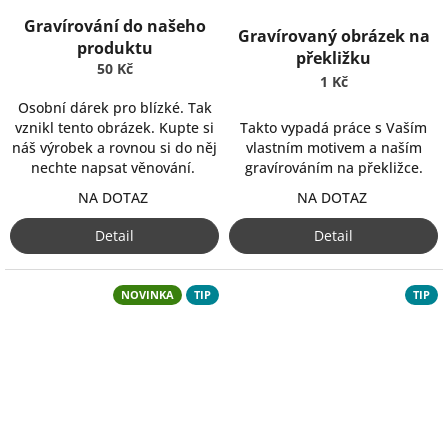
Gravírování do našeho
Gravírovaný obrázek na
produktu
překližku
50 Kč
1 Kč
Osobní dárek pro blízké. Tak
Takto vypadá práce s Vaším
vznikl tento obrázek. Kupte si
vlastním motivem a naším
náš výrobek a rovnou si do něj
gravírováním na překližce.
nechte napsat věnování.
NA DOTAZ
NA DOTAZ
Detail
Detail
NOVINKA
TIP
TIP