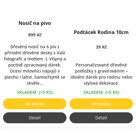
Nosič na pivo
Podtácek Rodina 10cm
899 Kč
Dřevěný nosič na 6 piv z
39 Kč
přírodní dřevěné desky s Vaší
fotografií a mottem :). Vtipný a
poctivě zpracovaný dárek.
Personalizované dřevěné
Ocení milovníci nápojů v
podložky s gravírováním –
plechu i lahvi. Samozřejmě se
ideální dárek pro rodinu nebo
skvěle...
stylová dekorace.
SKLADEM
(>5 KS)
SKLADEM
(>5 KS)
Do košíku
Do košíku
Detail
Detail