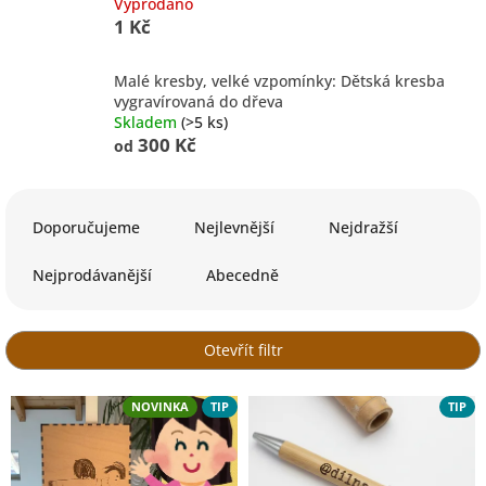
Vyprodáno
1 Kč
Malé kresby, velké vzpomínky: Dětská kresba
vygravírovaná do dřeva
Skladem
(>5 ks)
300 Kč
od
Ř
a
Doporučujeme
Nejlevnější
Nejdražší
z
e
Nejprodávanější
Abecedně
n
í
p
Otevřít filtr
r
o
V
NOVINKA
TIP
TIP
d
ý
u
p
k
i
t