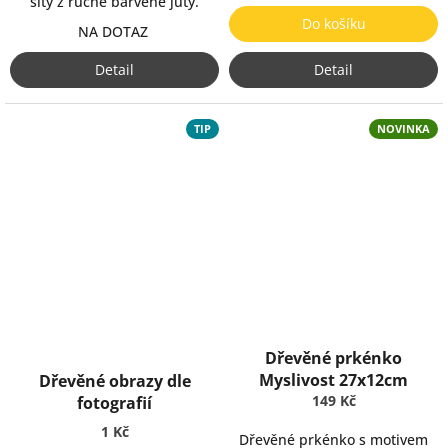
šitý z ručně barvené juty.
Do košíku
NA DOTAZ
Detail
Detail
TIP
NOVINKA
Dřevěné prkénko
Myslivost 27x12cm
Dřevěné obrazy dle
149 Kč
fotografií
1 Kč
Dřevěné prkénko s motivem