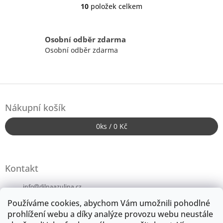
10
položek celkem
O
v
l
á
Osobní odběr zdarma
d
Osobní odběr zdarma
a
c
í
p
Z
r
á
v
Nákupní košík
p
k
a
y
0
ks /
0 Kč
t
v
ý
í
p
i
Kontakt
s
u
info
@
dilnaazulina.cz
Používáme cookies, abychom Vám umožnili pohodlné
+420724246152
prohlížení webu a díky analýze provozu webu neustále