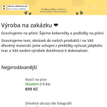
Přejít
Nák
Hledat
na
Přihlášen
obsah
koší
Výroba na zakázku ❤
Gravírujeme na přání. Šijeme koberečky a podložky na přání.
Gravírujeme text, obrázek do našich produktů i na Váš
dřevěný materiál. Jsme schopní z překližky vyřezat jakýkoliv
tvar a Váš osobní výrobek dotáhnout k dokonalosti.
Nejprodávanější
Nosič na pivo
Skladem
(>5 ks)
899 Kč
Dřevěné obrazy dle fotografií