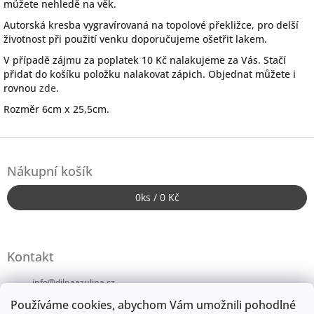
můžete nehledě na věk.
Autorská kresba vygravírovaná na topolové překližce, pro delší
životnost při použití venku doporučujeme ošetřit lakem.
V případě zájmu za poplatek 10 Kč nalakujeme za Vás. Stačí
přidat do košíku položku nalakovat zápich. Objednat můžete i
rovnou
zde
.
Rozměr 6cm x 25,5cm.
Z
á
Nákupní košík
p
a
0
ks /
0 Kč
t
í
Kontakt
info
@
dilnaazulina.cz
Používáme cookies, abychom Vám umožnili pohodlné
+420724246152