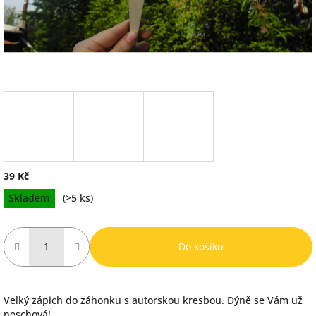
39 Kč
Měrná
Skladem
(>5 ks)
cena:
Do košíku
Velký zápich do záhonku s autorskou kresbou. Dýně se Vám už
neschová!