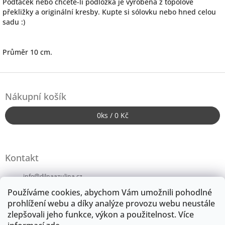
Podtácek nebo chcete-li podložka je vyrobena z topolové
překližky a originální kresby. Kupte si sólovku nebo hned celou
sadu :)
Průměr 10 cm.
Z
á
Nákupní košík
p
a
0
ks /
0 Kč
t
í
Kontakt
info
@
dilnaazulina.cz
Používáme cookies, abychom Vám umožnili pohodlné
+420724246152
prohlížení webu a díky analýze provozu webu neustále
zlepšovali jeho funkce, výkon a použitelnost.
Více
dilnaazulina