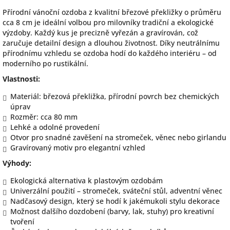
Přírodní vánoční ozdoba z kvalitní březové překližky o průměru
cca 8 cm je ideální volbou pro milovníky tradiční a ekologické
výzdoby. Každý kus je precizně vyřezán a gravírován, což
zaručuje detailní design a dlouhou životnost. Díky neutrálnímu
přírodnímu vzhledu se ozdoba hodí do každého interiéru – od
moderního po rustikální.
Vlastnosti:
Materiál: březová překližka, přírodní povrch bez chemických
úprav
Rozměr: cca 80 mm
Lehké a odolné provedení
Otvor pro snadné zavěšení na stromeček, věnec nebo girlandu
Gravírovaný motiv pro elegantní vzhled
Výhody:
Ekologická alternativa k plastovým ozdobám
Univerzální použití – stromeček, sváteční stůl, adventní věnec
Nadčasový design, který se hodí k jakémukoli stylu dekorace
Možnost dalšího dozdobení (barvy, lak, stuhy) pro kreativní
tvoření