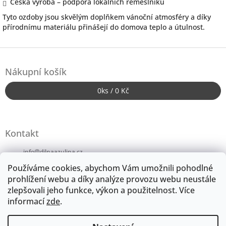
Česká výroba – podpora lokálních řemeslníků
Tyto ozdoby jsou skvělým doplňkem vánoční atmosféry a díky
přírodnímu materiálu přinášejí do domova teplo a útulnost.
Z
á
Nákupní košík
p
a
0
ks /
0 Kč
t
í
Kontakt
info
@
dilnaazulina.cz
Používáme cookies, abychom Vám umožnili pohodlné
+420724246152
prohlížení webu a díky analýze provozu webu neustále
zlepšovali jeho funkce, výkon a použitelnost.
Více
dilnaazulina
informací
zde
.
Pinterest