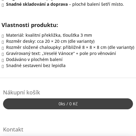
Snadné skladování a doprava
– ploché balení šetří místo.
Vlastnosti produktu:
Materiál: kvalitní překližka, tloušťka 3 mm
Rozměr desky: cca 20 × 20 cm (dle varianty)
Rozměr složené chaloupky: přibližně 8 × 8 × 8 cm (dle varianty)
Gravírovaný text: „Veselé Vánoce“ + pole pro věnování
Dodáváno v plochém balení
Snadné sestavení bez lepidla
Z
á
Nákupní košík
p
a
0
ks /
0 Kč
t
í
Kontakt