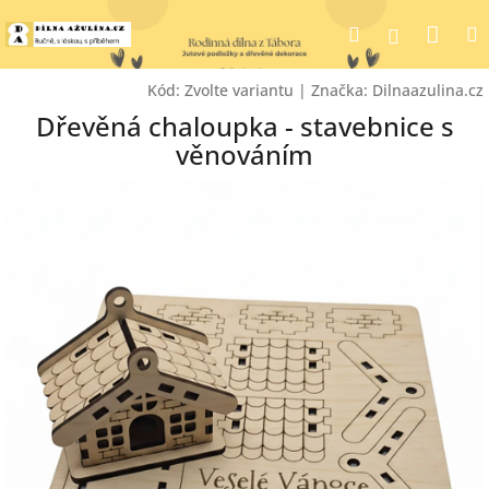
Přejít
Nák
Hledat
na
Přihlášen
obsah
koší
Kód:
Zvolte variantu
|
Značka:
Dilnaazulina.cz
Dřevěná chaloupka - stavebnice s
věnováním