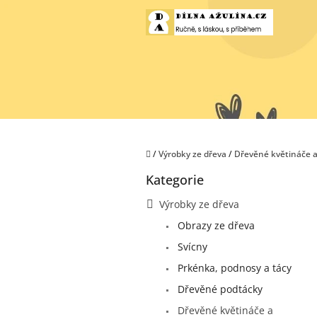
Přejít
na
obsah
Domů
/
Výrobky ze dřeva
/
Dřevěné květináče a
P
Kategorie
o
Přeskočit
kategorie
s
Výrobky ze dřeva
t
Obrazy ze dřeva
r
a
Svícny
n
Prkénka, podnosy a tácy
n
í
Dřevěné podtácky
p
Dřevěné květináče a