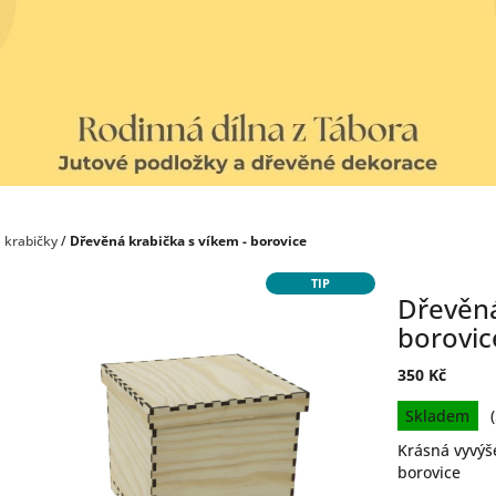
 krabičky
/
Dřevěná krabička s víkem - borovice
TIP
Dřevěná
borovic
350 Kč
Měrná
Skladem
cena:
Krásná vyvýš
borovice