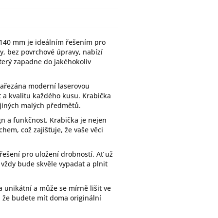
x140 mm je ideálním řešením pro
ky, bez povrchové úpravy, nabízí
 který zapadne do jakéhokoliv
 nařezána moderní laserovou
t a kvalitu každého kusu. Krabička
i jiných malých předmětů.
gn a funkčnost. Krabička je nejen
hem, což zajišťuje, že vaše věci
 řešení pro uložení drobností. Ať už
, vždy bude skvěle vypadat a plnit
a unikátní a může se mírně lišit ve
 že budete mít doma originální