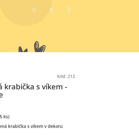
Nákupní
Hledat
Přihlášení
košík
Kód:
212
 krabička s víkem -
e
(5 ks)
ená krabička s víkem v dekoru