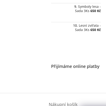
Symboly lesa -
Sada 3Ks
650 Kč
Lesní zvířata -
Sada 3Ks
650 Kč
Přijímáme online platby
Z
á
Nákupní košík
p