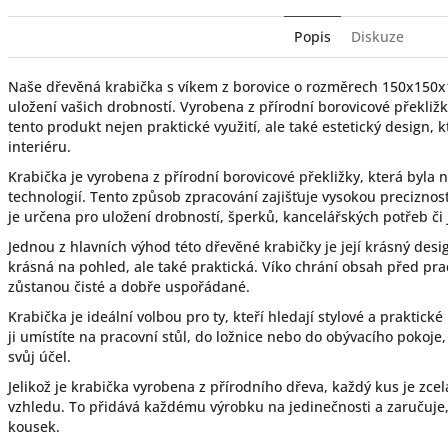
Popis
Diskuze
Naše dřevěná krabička s víkem z borovice o rozměrech 150x150
uložení vašich drobností. Vyrobena z přírodní borovicové překliž
tento produkt nejen praktické využití, ale také estetický design,
interiéru.
Krabička je vyrobena z přírodní borovicové překližky, která byla
technologií. Tento způsob zpracování zajišťuje vysokou preciznos
je určena pro uložení drobností, šperků, kancelářských potřeb č
Jednou z hlavních výhod této dřevěné krabičky je její krásný desi
krásná na pohled, ale také praktická. Víko chrání obsah před prac
zůstanou čisté a dobře uspořádané.
Krabička je ideální volbou pro ty, kteří hledají stylové a praktické
ji umístíte na pracovní stůl, do ložnice nebo do obývacího pokoje
svůj účel.
Jelikož je krabička vyrobena z přírodního dřeva, každý kus je zcel
vzhledu. To přidává každému výrobku na jedinečnosti a zaručuje,
kousek.