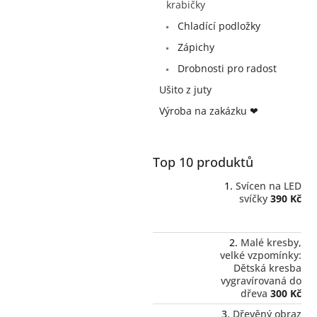
a
krabičky
n
Chladící podložky
e
Zápichy
l
Drobnosti pro radost
Ušito z juty
Výroba na zakázku ❤
Top 10 produktů
Svícen na LED
svíčky
390 Kč
Malé kresby,
velké vzpomínky:
Dětská kresba
vygravírovaná do
dřeva
300 Kč
Dřevěný obraz